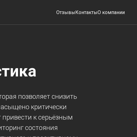
Отзывы
Контакты
О компании
стика
торая позволяет снизить
 насыщено критически
т привести к серьёзным
иторинг состояния