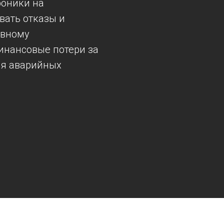
роники на
вать отказы и
ивному
инансовые потери за
ия аварийных