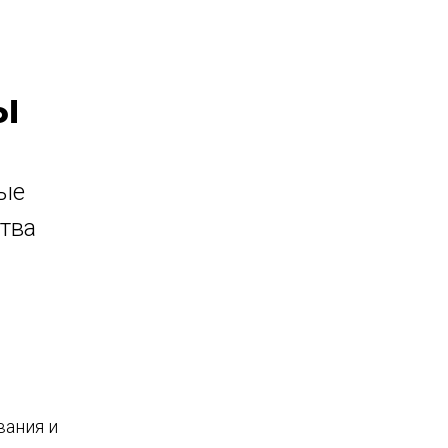
ы
вые
тва
вания и