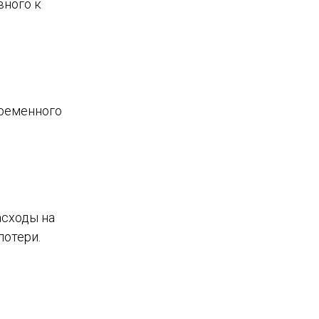
вного к
временного
асходы на
потери.