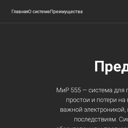
Главная
О системе
Преимущества
Пред
МиР 555 — система для 
простои и потери на
важной электроникой, 
последствиям. Си