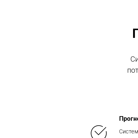
Си
по
Прогн
Систем