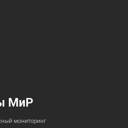
ы МиР
сный мониторинг